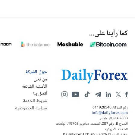
كما رأينا على...
حول الشركة
من نحن
الأسئله الشائعه
أتصل بنا
شروط الخدمة
سياسة الخصوصيه
رقم الشركة: 611928540
info@dailyforex.com
2803 فيلادلفيا بايك،
الجناح B، رقم 287، كليمنت، ديلاوير 19703، الولايات
المتحدة الأمريكية
حقوق النشر © 2026 شركة DailyForex LTD