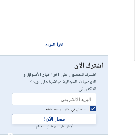
ابدأ الان
8
يخسر 89٪ من مستثمري التجزئة أموالهم.
إستعراض شركة
ابدأ الان
9
إستعراض شركة
اقرأ المزيد
اشترك الان
رأس مالك في خطر
10
إستعراض شركة
اشترك للحصول على آخر اخبار الأسواق و
التوصيات المجانية مباشرة على بريدك
الالكتروني.
ساعدني في إختيار وسيط ملائم
سجل الآن!
أوافق على شروط الإستخدام.
أعلان