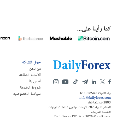
كما رأينا على...
حول الشركة
من نحن
الأسئله الشائعه
أتصل بنا
شروط الخدمة
سياسة الخصوصيه
رقم الشركة: 611928540
info@dailyforex.com
2803 فيلادلفيا بايك،
الجناح B، رقم 287، كليمنت، ديلاوير 19703، الولايات
المتحدة الأمريكية
حقوق النشر © 2026 شركة DailyForex LTD