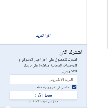
ابدأ الان
8
يخسر 89٪ من مستثمري التجزئة أموالهم.
إستعراض شركة
ابدأ الان
9
إستعراض شركة
اقرأ المزيد
اشترك الان
رأس مالك في خطر
10
إستعراض شركة
اشترك للحصول على آخر اخبار الأسواق و
التوصيات المجانية مباشرة على بريدك
الالكتروني.
ساعدني في إختيار وسيط ملائم
سجل الآن!
أوافق على شروط الإستخدام.
أعلان