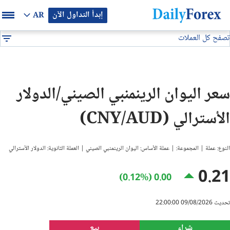
إبدأ التداول الآن
AR
تصفح كل العملات
بيان إعلاني
جميع العملات
CNY/AUD
DF
EUR/USD
سعر اليوان الرينمنبي الصيني/الدولار
GBP/USD
الأسترالي (CNY/AUD)
USD/JPY
النوع: عملة | المجموعة: | عملة الأساس: اليوان الرينمنبي الصيني | العملة الثانوية: الدولار الأسترالي
USD/CAD
0.21
0.00 (0.12%)
USD/CHF
تحديث 09/08/2026 22:00:00
النفط
شراء
بيع