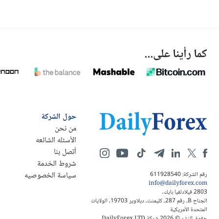
كما رأينا على...
حول الشركة
من نحن
الأسئله الشائعه
أتصل بنا
شروط الخدمة
سياسة الخصوصيه
رقم الشركة: 611928540
info@dailyforex.com
2803 فيلادلفيا بايك،
الجناح B، رقم 287، كليمنت، ديلاوير 19703، الولايات
المتحدة الأمريكية
حقوق النشر © 2026 شركة DailyForex LTD