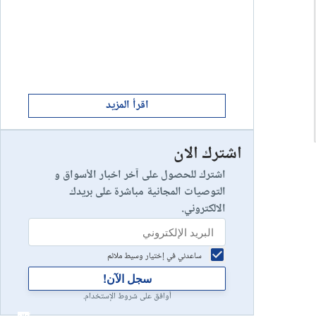
ابدأ الان
8
يخسر 89٪ من مستثمري التجزئة أموالهم.
إستعراض شركة
ابدأ الان
9
إستعراض شركة
اقرأ المزيد
اشترك الان
رأس مالك في خطر
10
إستعراض شركة
اشترك للحصول على آخر اخبار الأسواق و
التوصيات المجانية مباشرة على بريدك
الالكتروني.
ساعدني في إختيار وسيط ملائم
سجل الآن!
أوافق على شروط الإستخدام.
أعلان