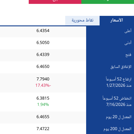
الذهب
الأسعار
نقاط محورية
Bitcoin/USD
أعلى
6.4354
أدنى
6.5050
جميع العملات
فتح
6.4339
السلع
الإغلاق السابق
6.4650
المؤشرات
ارتفاع 52 أسبوعاً
7.7940
منذ 1/27/2026
-17.43%
انخفاض 52 أسبوعاً
6.3815
منذ 7/16/2026
1.94%
المعدل ل 20 يوم
6.4655
المعدل ل 200 يوم
7.4722