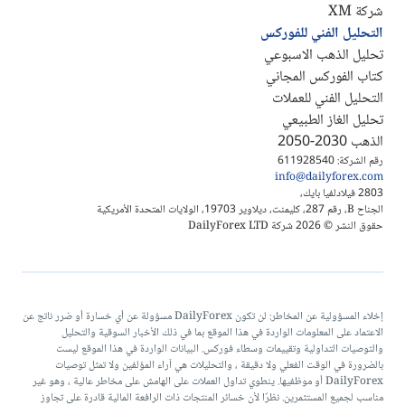
شركة XM
التحليل الفني للفوركس
تحليل الذهب الاسبوعي
كتاب الفوركس المجاني
التحليل الفني للعملات
تحليل الغاز الطبيعي
الذهب 2030-2050
رقم الشركة: 611928540
info@dailyforex.com
2803 فيلادلفيا بايك،
الجناح B، رقم 287، كليمنت، ديلاوير 19703، الولايات المتحدة الأمريكية
حقوق النشر © 2026 شركة DailyForex LTD
إخلاء المسؤولية عن المخاطر: لن تكون DailyForex مسؤولة عن أي خسارة أو ضرر ناتج عن
الاعتماد على المعلومات الواردة في هذا الموقع بما في ذلك الأخبار السوقية والتحليل
والتوصيات التداولية وتقييمات وسطاء فوركس. البيانات الواردة في هذا الموقع ليست
بالضرورة في الوقت الفعلي ولا دقيقة ، والتحليلات هي آراء المؤلفين ولا تمثل توصيات
DailyForex أو موظفيها. ينطوي تداول العملات على الهامش على مخاطر عالية ، وهو غير
مناسب لجميع المستثمرين. نظرًا لأن خسائر المنتجات ذات الرافعة المالية قادرة على تجاوز