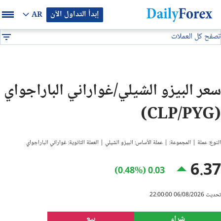
إبدأ التداول الآن
AR
تصفح كل العملات
بيان إعلاني
جميع العملات
CLP/PYG
DF
EUR/USD
سعر البيزو الشيلي/غواراني الباراجواي
GBP/USD
(CLP/PYG)
USD/JPY
النوع: عملة | المجموعة: | عملة الأساس: البيزو الشيلي | العملة الثانوية: غواراني الباراجواي
USD/CAD
6.37
0.03 (0.48%)
USD/CHF
تحديث 06/08/2026 22:00:00
النفط
شراء
بيع