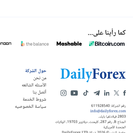
كما رأينا على...
حول الشركة
من نحن
الأسئله الشائعه
أتصل بنا
شروط الخدمة
سياسة الخصوصيه
رقم الشركة: 611928540
info@dailyforex.com
2803 فيلادلفيا بايك،
الجناح B، رقم 287، كليمنت، ديلاوير 19703، الولايات
المتحدة الأمريكية
حقوق النشر © 2026 شركة DailyForex LTD