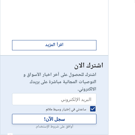
ابدأ الان
8
يخسر 89٪ من مستثمري التجزئة أموالهم.
إستعراض شركة
ابدأ الان
9
إستعراض شركة
اقرأ المزيد
اشترك الان
رأس مالك في خطر
10
إستعراض شركة
اشترك للحصول على آخر اخبار الأسواق و
التوصيات المجانية مباشرة على بريدك
الالكتروني.
ساعدني في إختيار وسيط ملائم
سجل الآن!
أوافق على شروط الإستخدام.
أعلان