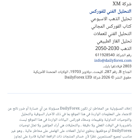
شركة XM
التحليل الفني للفوركس
تحليل الذهب الاسبوعي
كتاب الفوركس المجاني
التحليل الفني للعملات
تحليل الغاز الطبيعي
الذهب 2030-2050
رقم الشركة: 611928540
info@dailyforex.com
2803 فيلادلفيا بايك،
الجناح B، رقم 287، كليمنت، ديلاوير 19703، الولايات المتحدة الأمريكية
حقوق النشر © 2026 شركة DailyForex LTD
إخلاء المسؤولية عن المخاطر: لن تكون DailyForex مسؤولة عن أي خسارة أو ضرر ناتج عن
الاعتماد على المعلومات الواردة في هذا الموقع بما في ذلك الأخبار السوقية والتحليل
والتوصيات التداولية وتقييمات وسطاء فوركس. البيانات الواردة في هذا الموقع ليست
بالضرورة في الوقت الفعلي ولا دقيقة ، والتحليلات هي آراء المؤلفين ولا تمثل توصيات
DailyForex أو موظفيها. ينطوي تداول العملات على الهامش على مخاطر عالية ، وهو غير
مناسب لجميع المستثمرين. نظرًا لأن خسائر المنتجات ذات الرافعة المالية قادرة على تجاوز