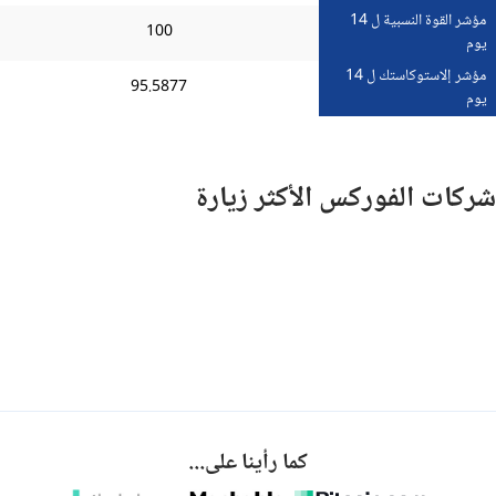
مؤشر القوة النسبية ل 14
100
يوم
مؤشر إلاستوكاستك ل 14
95.5877
يوم
شركات الفوركس الأكثر زيارة
كما رأينا على...