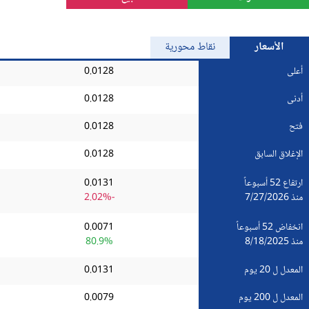
الذهب
الأسعار
نقاط محورية
Bitcoin/USD
أعلى
0.0128
أدنى
0.0128
جميع العملات
فتح
0.0128
السلع
الإغلاق السابق
0.0128
المؤشرات
ارتفاع 52 أسبوعاً
0.0131
منذ 7/27/2026
-2.02%
انخفاض 52 أسبوعاً
0.0071
منذ 8/18/2025
80.9%
المعدل ل 20 يوم
0.0131
المعدل ل 200 يوم
0.0079