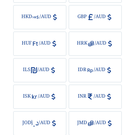
HKD
/
AUD
GBP
/
AUD
HUF
/
AUD
HRK
/
AUD
ILS
/
AUD
IDR
/
AUD
ISK
/
AUD
INR
/
AUD
JOD
/
AUD
JMD
/
AUD