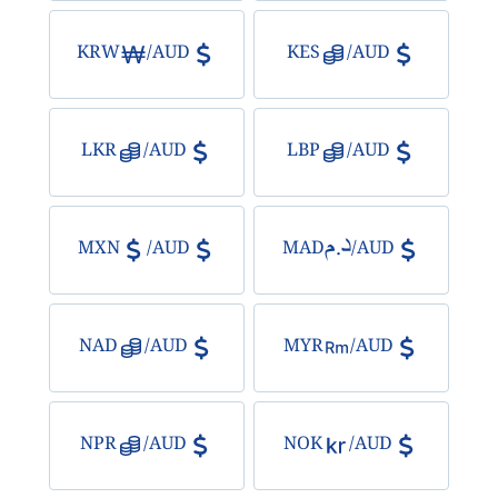
KRW
/
AUD
KES
/
AUD
LKR
/
AUD
LBP
/
AUD
MXN
/
AUD
MAD
/
AUD
NAD
/
AUD
MYR
/
AUD
NPR
/
AUD
NOK
/
AUD