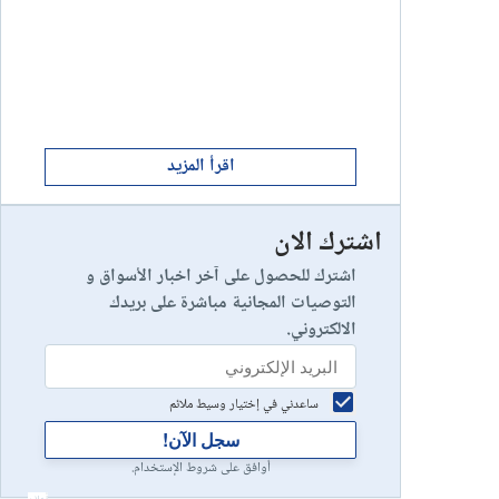
ابدأ الان
8
يخسر 89٪ من مستثمري التجزئة أموالهم.
إستعراض شركة
ابدأ الان
9
إستعراض شركة
اقرأ المزيد
اشترك الان
رأس مالك في خطر
10
إستعراض شركة
اشترك للحصول على آخر اخبار الأسواق و
التوصيات المجانية مباشرة على بريدك
الالكتروني.
ساعدني في إختيار وسيط ملائم
سجل الآن!
أوافق على شروط الإستخدام.
أعلان