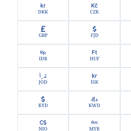
DKK
CZK
GBP
FJD
IDR
HUF
JOD
ISK
KYD
KWD
NIO
MYR