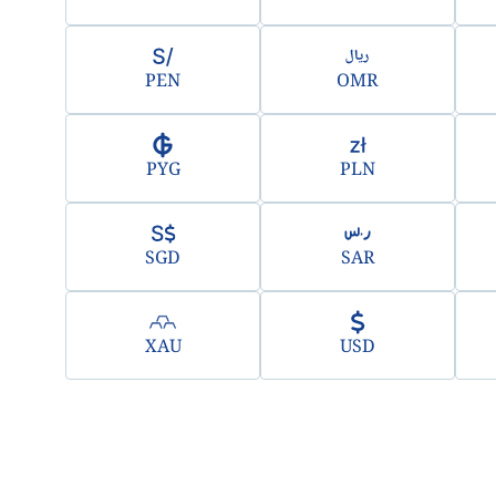
PEN
OMR
PYG
PLN
SGD
SAR
XAU
USD