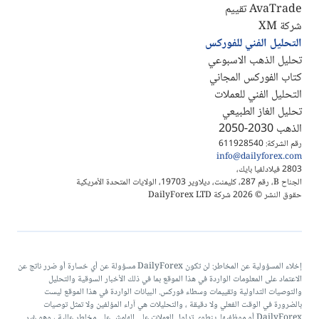
AvaTrade تقييم
شركة XM
التحليل الفني للفوركس
تحليل الذهب الاسبوعي
كتاب الفوركس المجاني
التحليل الفني للعملات
تحليل الغاز الطبيعي
الذهب 2030-2050
رقم الشركة: 611928540
info@dailyforex.com
2803 فيلادلفيا بايك،
الجناح B، رقم 287، كليمنت، ديلاوير 19703، الولايات المتحدة الأمريكية
حقوق النشر © 2026 شركة DailyForex LTD
إخلاء المسؤولية عن المخاطر: لن تكون DailyForex مسؤولة عن أي خسارة أو ضرر ناتج عن
الاعتماد على المعلومات الواردة في هذا الموقع بما في ذلك الأخبار السوقية والتحليل
والتوصيات التداولية وتقييمات وسطاء فوركس. البيانات الواردة في هذا الموقع ليست
بالضرورة في الوقت الفعلي ولا دقيقة ، والتحليلات هي آراء المؤلفين ولا تمثل توصيات
DailyForex أو موظفيها. ينطوي تداول العملات على الهامش على مخاطر عالية ، وهو غير