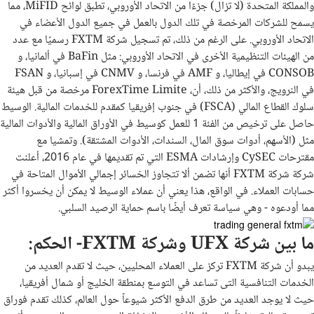
والمملكة المتحدة (لا تزال) جزءًا من الاتحاد الأوروبي، تطبق لوائح MiFID، مما
يسمح للشركات المرخصة في تلك الدول بالعمل في جميع الدول الأعضاء في
الاتحاد الأوروبي. على الرغم من ذلك، تم تسجيل شركة FXTM رسميًا مع عدد
من الهيئات التنظيمية الأخرى في الاتحاد الأوروبي: مثل BaFin في ألمانيا، و
CONSOB في إيطاليا، و AMF في فرنسا، و CNMV في إسبانيا، و FSAN
في النرويج، والأكثر من ذلك، أن، ForexTime Limite مرخصة من قبل هيئة
سلوك القطاع المالي (FSCA) في جنوب إفريقيا كمقدم للخدمات المالية. الوسيط
حاصل على ترخيص من الفئة 1 للعمل كوسيط في الأوراق المالية والأدوات المالية
مثل (الأسهم، أدوات سوق المال، السندات، الأدوات المشتقة). وتمشيا مع
مقترحات CySEC وإرشادات ESMA التي تم تقديمها في عام 2016، أعلنت
شركة شركة FXTM أنها تضمن ألا تتجاوز الخسائر إجمالي الأموال المتاحة في
حسابات العملاء. في الواقع، هذا يعني أن عملاء الوسيط لا يمكن أن يخسروا أكثر
مما أودعوه - وهي سياسة تعرف أيضًا باسم حماية الرصيد السلبي.
ما بين شركة UFX وشركة FXTM- الحكم:
يبدو أن شركة FXTM تركز على العملاء المحليين، حيث لا تقدم العديد من
الخدمات التنافسية التى تساعد في التوسع بمنطقة الخليج أو شمال أفريقيا،
حيث لا يوجد العديد من طرق الدفع الأكثر شيوعاً حول العالم، كذلك تقدم فوراق