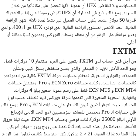
الحسابات، و لا تتقاضى UFX أي عمولة، لأنها تحصل على مكافأتها من خلال
السبريد. ومع ذلك، ضع في اعتبارك أن UFX تفرض رسومًا على إلغاء الاشتراك
قدرها 50 دولارًا عندما يكون حساب العميل غير نشط لمدة ثلاثة أشهر. الرافعة
المالية، الحد الأقصى لمستوى الرافعة المالية الذي توفره UFX هو 1: 400، والذي
يعتبر مرتفعًا، على الرغم من أن معظم وسطاء الفوركس يقدمون نسبًا مماثلة أو
أعلى.
FXTM
من أجل فتح حساب لدى FXTM، يتعين على المرء استثمار 10 دولارات فقط،
وهو الحد الأدنى للإيداع المبدئي والذي يعتبر منخفض بشكل كبير. وبشأن
العمولات والفوارق السعرية، فمعظم حسابات شركة FXTM خالية من العمولات:
كالحسابات القياسية، وكذلك حسابات ECN Zero و Pro. وتشتمل حسابات
ECN MT4 و ECN MT5 فقط على رسم عمولة صغير يبلغ 4 دولارات،
والفوارق السعرية المتغيرة التي تقدمها شركة فوركس تايم تختلف حسب نوع
الحساب. حيث تتوفر أضيق فروق الأسعار على حسابات ECN و Pro ؛ ومع ذلك،
فإن حسابات الـ Pro مخصص للعملاء المؤسسيين (مع الحد الأدنى للإيداع
الأولي البالغ 25000 دولار)، لذلك نوصي بحساب ECN MT4، حيث تبلغ فروق
الأسعار المعتادة على هذه الحسابات 0.4 نقطة على زوج يورو - دولار أمريكي
وإذا قمنا بلإضافة العمولة (2 × 2 دولار)، يكون متوسط تكاليف تداول هذا الزوج