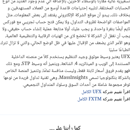
تسعيرية عالية مقارناً بالوسطاء الأخرين، بالإضافة الي عدم وجود العديد من أنوع
الحسابات المختلفة، لتلبيه إحتياجات قاعدة أوسع من العملاء المستهدفين، و
بخلاف ذلك، يبدو أن موقع الشركة الإلكتروني يفتقد إلى بعض المعلومات، مثل
المواصفات الواضحة لظروف التداول، ولا يمكن فتح حساب تجريبي مع فوركس
تايم أيضًا بنقرة واحدة، و يجب عليك أولا متابعة عملية إنشاء حساب حقيقي، ولا
يجب أن نغفل أن الشركة لا تخضع لاى من الهئيات الرقابية والتنظيمية العالمية،
وهو الأمر الذى يضعف من الإقبال عليها في ظل الوضع الحالي، والتي لا تزال تترك
انطباعًا سلبيًا
UFX يعتبر وسيط موثوق وجيد التنظيم يستخدم كلاً من منصته الداخلية
المستندة إلى الويب و الميتاتريد 4. الشائعة، ويتميز أنه وسيط STP، ومع ذلك
فهو يقدم فروق أسعار ثابتة فقط، وليست منافسة تمامًا، وتتميز المنصة الخاص
بالشركة بتكنولوجيا تسمي MassInsights، وهي تقنية تداول فريدة من نوعها
توفر مجموعة شاملة من أحداث السوق وسلوك المتداول التجميعي.
UFX الكامل
اقرأ تقييم شركة
FXTM الكامل
اقرأ تقييم شركة
كما رأينا على...