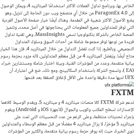
الخاص بها، وبرنامج تداول العملات الأكثر استخدامًا الميتاتريد 4، ويمكن الوصول
إلى ParagonEx 4.0 من خلال أي متصفح ويب دون الحاجة إلى تنزيل، وهو
يضع الأصول الأكثر شعبية في المقدمة. وهناك أيضًا خيار صفحة الأصول الفردية
التي توفر للمتداولين جميع المعلومات التي يحتاجونها في أصل محدد، وتتميز
المنصة الخاص بالشركة بتكنولوجيا تسمي MassInsights، وهي تقنية تداول
فريدة من نوعها توفر مجموعة شاملة من أحداث السوق وسلوك المتداول
التجميعي. وبالطبع، إذا كنت تفضل التداول من خلال الميتاتريد 4، فإن هذا الخيار
متاح أيضًا. ويُفضل الميتاتريد 4 من قِبل معظم المتداولين، لأنه مزود بحزمة رسوم
بيانية متقدمة، وعدد من المؤشرات الفنية، وبيئة اختبار شاملة ومستشارين خبراء
(EA )، وتسمح الشركة باستخدام السكالبينج، ومع ذلك، ضع في اعتبارك أن
UFX لديها مدة دقيقة واحدة على الأقل لإغلاق الصفقة بعد فتحها.
FXTM
تدعم شركة FXTM كلا منصات: ميتاتريد 4 و ميتاتريد 5، ويقدم الوسيط كلاهما
كإصدارات لسطح المكتب والويب والجوال (لأجهزة iOS و Android) ويقوم
بإجراء تحديثات منتظمة، وعلى الرغم من عدد التحسينات التي تمت على
ميتاتريد 5 مؤخرًا، لا يزال ميتاتريد 4 مفضلًا من قبل معظم الوسطاء والمتداولين
ذوي الخبرة، حيث إنه يوفر حزمة رسوم بيانية متقدمة، والكثير من المؤشرات