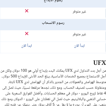
رسوم الايداع
غير متوفر
رسوم الانسحاب
غير متوفر
ابدأ الان
ابدأ الان
UFX
من أجل بدء التداول لدي UFX يمكنك البدء بإيداع أولي هو 100 دولار، ولكن من
أجل الاستمتاع بجميع الخدمات الأساسية، يبلغ الحد الأدنى للإيداع 500 دولار.،
متوسط الهوامش والعمولات، من الجدير بالذكر أن الهوامش لدي UFX ثابتة،
ومتفاوتة حسب تصنيف الحساب. ومع ذلك، نجدها مرتفعة نسبيًا، حيث تصل إلى
4 نقاط لزوج اليورو - دولار في معظم الحسابات. وأفضل الفوارق السعرية على
حسابي الذهبي والبلاتينيم، حيث تصل الي نقطتان على اليورو - الدولار، ومع ذلك
يتعين على المرء أن يودع ما لا يقل عن 5 آلاف دولار حتى يتمكن من فتح تلك