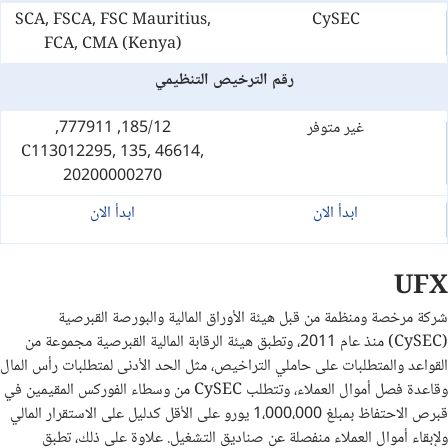
SCA, FSCA, FSC Mauritius,
CySEC
FCA, CMA (Kenya)
رقم الترخيص التنظيمي
غير متوفر
185/12, 777911,
C113012295, 135, 46614,
20200000270
ابدأ الان
ابدأ الان
UFX
شركة مرخصة ومنظمة من قبل هيئة الأوراق المالية والبورصة القبرصية
(CySEC) منذ عام 2011، وتطبق هيئة الرقابة المالية القبرصية مجموعة من
القواعد والمتطلبات على حاملي التراخيص، مثل الحد الأدنى لمتطلبات رأس المال
وقاعدة فصل أموال العملاء، وتتطلب CySEC من وسطاء الفوركس المقيمين في
قبرص الاحتفاظ بمبلغ 1،000،000 يورو على الأقل كدليل على الاستقرار المالي
ولإبقاء أموال العملاء منفصلة عن صناديق التشغيل. علاوة على ذلك، تطبق