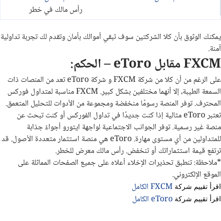
رأس مالك في خطر
يمكنك الوثوق بأن كلا الشركتين سوف تبقي أموالك بأمان وتقدم لك تجربة تداولية
آمنة.
FXCM مقابل eToro – الحكم:
على الرغم من أن كلا من شركة FXCM و شركة eToro تعد من المنصات ذات
السمعة الطيبة، إلا أنهما مختلفين بشكل كبير. FXCM مناسبة لمتداول فوركس
المحترف. توفر المنصة رسومًا منخفضة ومجموعة من الأدوات للتحليل المتعمق.
تعتبر eToro مثالية إذا كنت جديدًا في تداول الفوركس أو كنت تبحث عن
منصة غير رسمية. توفر الجوانب الاجتماعية لواجهة ايتورو أجواءً جذابة
للمتداولين من أي مستوى مهارة. eToro هي منصة استثمار متعددة الأصول. قد
ترتفع قيمة استثماراتك أو تنخفض. رأس مالك معرض للخطر.
*ملاحظة: تنطبق تحذيرات الإخلاء أعلاه على جميع الصفحات المماثلة على
الموقع الإلكتروني.
FXCM الكامل
اقرأ تقييم شركة
eToro الكامل
اقرأ تقييم شركة