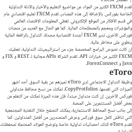
| المصدر: FXCM
تقدم FXCM الكثير من المواد عن مواضيع التعليم والأخبار والأدلة التداولية
الخاصة بفوركس. بالإضافة إلى هذه المصادر، تقدم FXCM تعليم اقتصادي عام
في قسم الأفكار من الموقع الإلكتروني. تغطي المعلومات الاقتصاد العالمي
والمؤشرات ومعجم بالمصطلحات المالية. كما هو الحال مع العديد من منصات
فوركس الأخرى، تدير FXCM أجندة اقتصادية محدثة. التداول بالرافعة المالية
ينطوي على مخاطر عالية.
إن كانت نصوص البرامج المخصصة جزء من استراتيجيتك التداولية، تعطيك
FXCM الكثير من خيارات API. تقدم الشركة APIs مجانية لـ REST و FIX و
Java و ForexConnect.
eToro
وظيفة التداول الاجتماعي لدى eToro تميزهم عن بقية السوق. أحد اشهر
الميزات التي تقدمها، CopyProtfolios، تمكنك من نسخ محافظ متداولي
فوركس الآخرين. إن كنت متداول مبتدأ، فإن هذه الميزة تمكنك من التعلم من
بعض أفضل المستثمرين على المنصة.
إلى جانب نسخ المحافظ الاستثمارية، يمكنك التصفح خلال التغذية المجتمعية
التي تناقش كامل سوق فوركس وعرض المتصدرين من أفضل المتداولين. كما
تقدم eToro كذلك احصائيات تداولية خاصة وتوضح العوائد المحتملة لمحفظتك
التداولية.