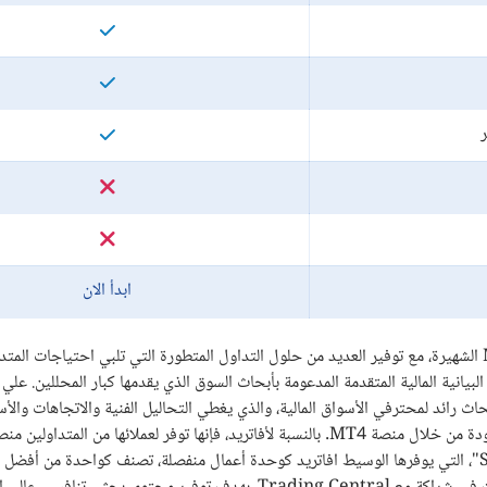
ر
ابدأ الان
يمكن الوسيط تريد كوم عملائه من التداول من خلال منصات تداول MT4 وMT5 الشهيرة، مع توفير العديد من حلول التداول المتطورة التي تلبي احتيا
وات مقارنة الرسوم البيانية المالية المتقدمة المدعومة بأبحاث السوق الذي يقدمها كبار المحللين. ع
Trading Ce”" وهو عبارة عن مزود أبحاث رائد لمحترفي الأسواق المالية، والذي يغطي التحاليل الفنية والاتجاهات و
السوق، بالطريقة التي تمكن المتداولين المتحمسين للغاية من تحديد الفرص الموجودة من خلال منصة MT4. بالنسبة لأفاتريد، فإنها توفر لعملائها من 
مسجلة لملكيتها بجانب منصتي MT4 و MT5. ولعل أكاديمية “SharpTrader"، التي يوفرها الوسيط افاتريد كوحدة أعمال منفصلة، تصنف كواحدة من أ