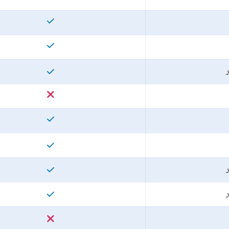
ر
ر
ر