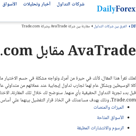
شركات التداول
أخبار وتحليلات
الأسواق
الفرق بين شركات التداول
مقارنة بين شركة AvaTrade وشركة Trade.com
DF
التحليلات الفنية
عن ديلي فوركس
تحليل الأسهم العالمية
أفضل شركات التداول
مقالات مهمة للمتداول العربي
AvaTrade مقابل Trade.com
من نحن
التحليل الفني
سوق الأسهم اليوم
انواع شركات التداول
أفضل قنوات التلجرام
كيف نكسب المال
كتب تداول مجانية
أفضل شركات الفوركس
توقعات الفوركس الأسبوعية
لماذا تثق بنا؟
توقعات الذهب
منصات التداول
منهجيتنا
عملات الفوركس
مقارنة شركات التداول
سياسة التحرير
بونص الفوركس
كلا الوسيطين وبشكل عام لهما تجارب تداول إيجابية عند عملائهم من متداولي عالم
اتصل بنا
شركات تداول الذهب
Trade.com، وذلك بهدف مساعدتك في اتخاذ قرار التفضيل بينهما علي أساس أكثر استنارة، وذلك وفقا للعناصر التالية:
الأسئلة الشائعة
حسابات التداول الإسلامية
الميزات والمنصات
الشروط والأحكام
الأسواق المتاحة
الرسوم والانتشارات المطبقة