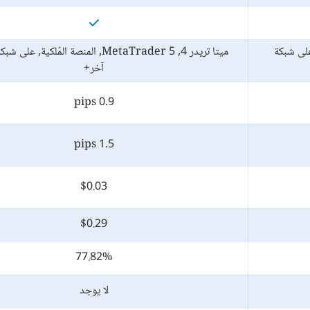
كية, على شبكة
ميتا تريدر 4, MetaTrader 5, المنصة المٌلكية, 
آخر+
0.9 pips
1.5 pips
$0.03
$0.29
77.82%
لا يوجد