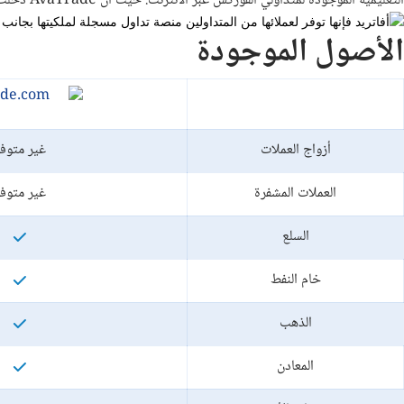
التعليمية الموجودة لمتداولي الفوركس عبر الانترنت. حيث أن AvaTrade دخلت في شراكة مع Trading Central، بهدف توفير محتوى بحثي تنافسي عالي الجودة.
الأصول الموجودة
أزواج العملات
غير متوف
العملات المشفرة
غير متوف
السلع
خام النفط
الذهب
المعادن