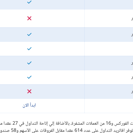
ر
ر
ر
ر
ر
ابدأ الان
يوفر وسيط الفوركس AvaTrade قاعدة أصول متنوعة تضم 55 زوجا من 