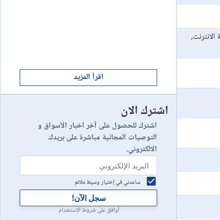
ابدأ الان
8
يخسر 89٪ من مستثمري التجزئة أموالهم.
إستعراض شركة
على شبكة الانترنت,
ابدأ الان
9
إستعراض شركة
اقرأ المزيد
اشترك الان
رأس مالك في خطر
10
إستعراض شركة
اشترك للحصول على آخر اخبار الأسواق و
التوصيات المجانية مباشرة على بريدك
الالكتروني.
ساعدني في إختيار وسيط ملائم
سجل الآن!
أوافق على شروط الإستخدام.