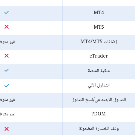
MT4
MT5
إضافات MT4/MT5
غير متوف
cTrader
ملكية المنصة
التداول الآلي
التداول الاجتماعي/نسخ التداول
غير متوف
DOM?
غير متوف
وقف الخسارة المضمونة