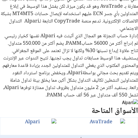
مقارنة بـ
AvaTrade
وهو قد يكون ميزة، لكن يفشل هذا الوسيط في إبلاغ
المتداولين بأي جسر
ECN
عليهم استخدامه لإيصال حسابات
MT4MT5
بشبكة
الاتصالات الإلكترونية. تدعم منصة
CopyTrade
التابعة لـ
Alpari
التداول
الاجتماعي.
إدارة حساب التجزئة هو المجال الذي أثبتت فيه
Alpari
نفسها كخيار رئيسي.
تم إدراج أكثر من 56000 حساب
PAMM
، يضم أكثر من 550.000 متداول.
تتاح علاوة إيداع نسبتها 30% ولكنها لا تزال تعتمد على الموقع الجغرافي.
يستضيف هذا الوسيط مسابقات تداول يجب تجنبها. تتيح الندوات عبر الإنترنت
والمحتوى المكتوب الذي يغطي التداول للمتداولين الجدد بزيادة قاعدة معارفهم.
ويتم تقديم بحث مجاني بواسطة
Alpari
، ويخفض برنامج استرداد النقود
للمتداولين النشطين تكاليف التداول بشكل أكبر، مما يخلق بيئة تداول شاملة
رائعة
.
يستفيد أكثر من 2 مليون متداول بظروف تداول ممتازة توفرها
Alpari
،
تشمل 550 ألف متداول عبر 56 ألف حساب
PAMM
.
الأسواق المتاحة