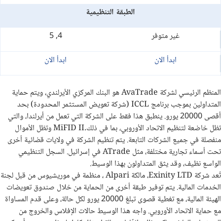
الطبقة التنظيمية
غير متوفر
4, 5
ابدأ الان
ابدأ الان
المنظم الرئيسي لشركة
AvaTrade
هو البنك المركزي الأيرلندي، ويتم حماية
المتداولين بموجب برنامج
ICCL
(شركة تعويض المستثمر المحدودة) بحد
أقصى 20000 يورو. ينطبق هذا فقط على الشركة التي تعمل من أيرلندا، والتي
تظل خاضعة لتنظيم الاتحاد الأوروبي، بما في ذلك
MiFID II.
وتظل الأموال
منفصلة في جميع الشركات التابعة. يتم تنظيم الشركة في ولايات قضائية أخرى
تحت أسماء تجارية مختلفة، مثل
ATrade
في إسرائيل. السجل التنظيمي
الواسع نظيف، وقد يثق المتداولون بهذا الوسيط
.
تُعد شركة
Exinity LTD
، مالكة
Alpari
، منظمة في موريشيوس من قبل لجنة
الخدمات المالية. يتم توفير طبقة أخرى من الحماية من خلال صندوق تعويضات
الهيئة المالية، مع تغطية قصوى تبلغ 20000 يورو لكل حالة، وعلى قدم المساواة
مع حماية الاتحاد الأوروبي. واجه هذا الوسيط حالات الإفلاس والخروج من