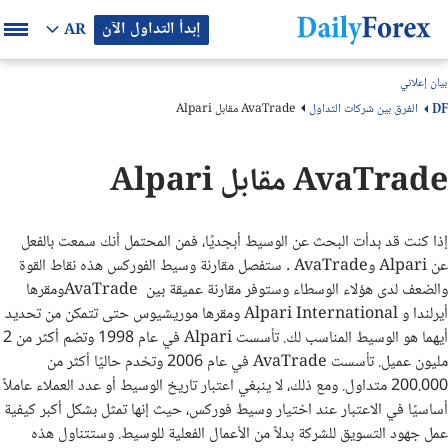
إبدأ التداول الآن
AR
بيان إعلاني
الفرق بين شركات التداول
AvaTrade مقابل Alpari
DF
AvaTrade مقابل Alpari
إذا كنت قد بدأت البحث عن الوسيط أبجديًا، فمن المحتمل أنك سمعت بالفعل
عن
Alpari
و
AvaTrade
. ستفصل مقارنة وسيط الفوركس هذه نقاط القوة
والضعف لدى هؤلاء الوسطاء وستوفر مقارنة عميقة بين
AvaTrade
ومقرها
أيرلندا و
Alpari International
ومقرها موريشيوس حتى تتمكن من تحديد
أيهما هو الوسيط المناسب لك. تأسست
Alpari
في عام 1998 وتضم أكثر من 2
مليون عميل. تأسست
AvaTrade
في عام 2006 وتخدم حاليًا أكثر من
200.000 متداول. ومع ذلك، لا ينبغي اعتبار تاريخ الوسيط أو عدد العملاء عاملاً
أساسيًا في الاعتبار عند اختيار وسيط فوركس، حيث إنها تمثل بشكل أكبر كيفية
عمل جهود التسويق للشركة بدلاً من الأعمال الفعلية للوسيط. وستتناول هذه