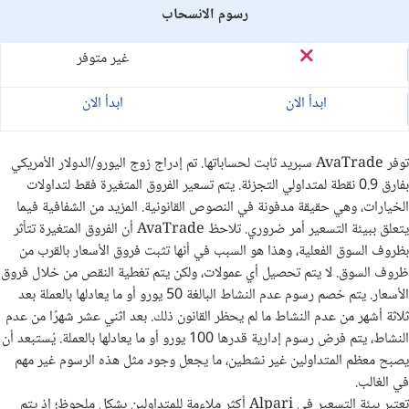
رسوم الانسحاب
غير متوفر
ابدأ الان
ابدأ الان
توفر
AvaTrade
سبريد ثابت لحساباتها. تم إدراج زوج اليورو/الدولار الأمريكي
بفارق 0.9 نقطة لمتداولي التجزئة. يتم تسعير الفروق المتغيرة فقط لتداولات
الخيارات، وهي حقيقة مدفونة في النصوص القانونية. المزيد من الشفافية فيما
يتعلق ببيئة التسعير أمر ضروري. تلاحظ
AvaTrade
أن الفروق المتغيرة تتأثر
بظروف السوق الفعلية، وهذا هو السبب في أنها تثبت فروق الأسعار بالقرب من
ظروف السوق
.
لا يتم تحصيل أي عمولات، ولكن يتم تغطية النقص من خلال فروق
الأسعار. يتم خصم رسوم عدم النشاط البالغة 50 يورو أو ما يعادلها بالعملة بعد
ثلاثة أشهر من عدم النشاط ما لم يحظر القانون ذلك. بعد اثني عشر شهرًا من عدم
النشاط، يتم فرض رسوم إدارية قدرها 100 يورو أو ما يعادلها بالعملة. يُستبعد أن
يصبح معظم المتداولين غير نشطين، ما يجعل وجود مثل هذه الرسوم غير مهم
في الغالب
.
تعتبر بيئة التسعير في
Alpari
أكثر ملاءمة للمتداولين بشكل ملحوظ؛ إذ يتم