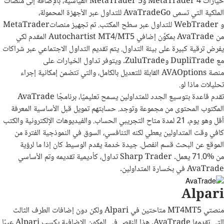
خيارات
MetaTrader 4
و
MetaTrader 5
القياسية، بالإضافة إلى منصات
الملكية التي تسمى
AvaTradeGo
للتداول عبر الأجهزة المحمولة،
و
WebTrader
للتداول عبر سطح المكتب. تم تجهيز منصات
MetaTrader
من
AvaTrade
بمكوِّن إضافي
Autochartist MT4/MT5
المقدم لكي
يفرض ترقية كبيرة على بيئة التداول. يتم تقديم التداول الاجتماعي عبر شراكات
مع
DupliTrade
و
ZuluTrade
. ويتوفر تداول الخيارات على
منصة
AVAOptions
القابلة للتعديل بالكامل، والتي تتضمن إمكانية إجراء
تحليلات ماذا لو
.
تقدم
AvaTrade
قاعدة
بتوسيع
الجدد
للمتداولين
يسمح
تعليميًا،
برنامجًا
المكتوب
المحتوى
من
مجموعة
وتوجد
.
حسابتهم
تمويل
قبل
الأساسية
المعرفة
أقل
وهو
يوم،
21
لمدة
متاح
التجريبي
الحساب
.
والفيديوهات
الإلكترونية
والكتب
كافي
وقت
المتداولين
يعطي
لكنه
التنافسي،
السوق
في
النموذجية
الفترة
من
الموقع
عن
البحث
قسم
انفصل
.
جيدة
خدمة
يقدم
الوسيط
كان
إذا
ما
لرؤية
من
71.0%
يعمل
.
Sharp Trader
تداول،
كأديمية
تقديمه
وتم
الأساسي
AvaTrade
في
بخسارة
المتداولين
.
Alpari
منصتي
MT4MT5
متاحتين في
Alpari
ولكن دون إضافات الطرف الثالث
التي تقدمها
AvaTrade
. هذا النقص في المكون الإضافية يكسب
Alpari
عيبًا