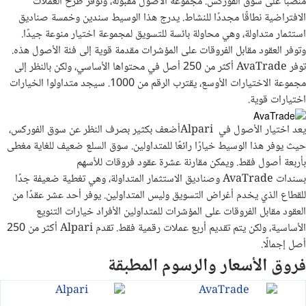
منصبًا على سوق الفوركس. مجموعة الأصول مقبولة، وتوفر طرح العملات
الافتراضية نطاقًا مجددًا للنشاط. يدرج هذا الوسيط سندين وخمسة صناديق
استثمار متداولة، وهي محاولة بائسة للتسويق لمجموعة اختيار منوعة جيدًا.
وتوفر العقود مقابل الفروقات على المؤشرات مقدمة قوية إلى فئة الأصول هذه.
توفر
AvaTrade
أكثر من 250 أصل في محتواها الأساسي، ولكن بالنظر إلى
مجموعة الاختيارات الأوسع، يقترب الرقم من 1000. سيجد متداولوا الخيارات
اختيارات قوية.
يعد اختيار الأصول في
Alpari
أضعف بكثير بصرف النظر عن سوق الفوركس،
حيث يوفر هذا الوسيط خيارًا رائعًا للمتداولين. سوق السلع ضعيف للغاية مغطى
بأربعة أصول فقط. ويمكن مقارنة عشرة عقود فروقات للأسهم
بسندات
AvaTrade
وصناديق الاستثمار المتداولة، وهي تغطية ضعيفة جدًا
للقطاع الذي يخدم أغراض التسويق وليس المتداولين. يوفر أحد عشر عقدًا من
العقود مقابل الفروقات على المؤشرات للمتداولين الأفراد خيارات التنويع
الأساسية، ولكن يتم تقديم أربع عملات رقمية فقط. تقدم
Alpari
أكثر من 250
أصل إجمالًا
.
فروق الأسعار والرسوم المطبقة