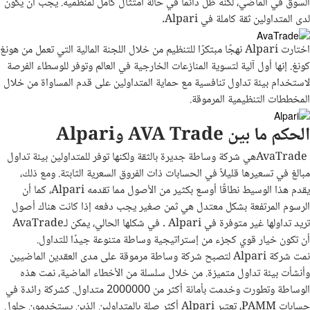
السوق في الماضي، لكنه ظل دائمًا في حالة امتثال كامل لمنظميه. يجب أن يكون
لدى المتداولين ثقة كاملة في
Alpari
.
اختارت Alpari نهجًا مبتكرًا للتنظيم من خلال اللجنة المالية التي تعمل من هونغ
كونغ. إنها أول آلية لتسوية المنازعات الخارجية في العالم وتوفر للوسطاء الفرصة
لاستخدام بيئة تداول تنافسية مع حماية المتداولين على قدم المساواة من خلال
المخططات التنظيمية المرموقة.
الحكم ما بين AVA Trade وAlpari
AvaTrade
هي شركة وساطة جديرة بالثقة ولكنها توفر للمتداولين بيئة تداول
مبالغ في تسعيرها قليلاً في الحسابات ذات الفروق السعرية الثابتة. ومع ذلك،
يقدم هذا الوسيط نطاقًا أوسع بكثير من الأصول مما تقدمه
Alpari
، كما أن
الرسوم المرتفعة بشكل معتدل هي ثمن صغير يجب دفعه إذا كانت هناك أصول
تريد تداولها غير متوفرة في
Alpari
. في شكلها الحالي، يمكن لـ
AvaTrade
أن تكون خيار قوي كجزء من إستراتيجية وساطة متنوعة جيدًا للتداول
.
نمت شركة
Alpari
لتصبح شركة وساطة مرموقة على مدى العقدين الماضيين
وأنشأت بيئة تداول متميزة. من خلال سلسلة من الأخطاء الماضية، نمت هذه
الوساطة وتطورت وخدمت بأمانة أكثر من 2000000 متداول. كشركة رائدة في
حسابات
PAMM
، تعتبر
Alpari
أكثر صلة بالمتداولين الذين يستخدمون حلول