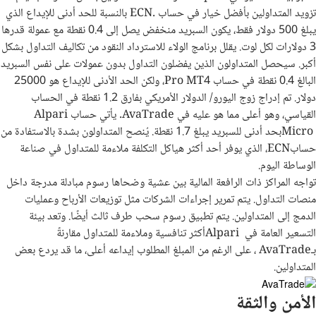
تزويد المتداولين بأفضل خيار في حساب
ECN.
بالنسبة للحد أدنى للإيداع الذي
يبلغ 500 دولار فقط، يكون السبريد منخفض يصل إلى 0.4 نقطة مع عمولة قدرها
3 دولارات لكل لوت. يقلل برنامج الولاء للاسترداد النقود من تكاليف التداول بشكل
أكبر. سيحصل المتداولون الذين يفضلون التداول بدون عمولات على نفس السبريد
البالغ 0.4 نقطة في حساب
Pro MT4
، ولكن الحد الأدنى للإيداع هو 25000
دولار. تم إدراج زوج اليورو/ الدولار الأمريكي بفارق 1.2 نقطة في الحساب
القياسي، وهو أعلى مما هو عليه في
AvaTrade
. يأتي حساب
Alpari
Micro
بحد أدنى للسبريد يبلغ 1.7 نقطة. يُنصح المتداولون بشدة بالاستفادة من
حساب
ECN
، الذي يوفر أحد أكثر هياكل التكلفة ملاءمة للمتداول في صناعة
الوساطة اليوم
.
تواجه المراكز ذات الرافعة المالية بين عشية وضحاها رسوم مبادلة مدرجة داخل
منصات التداول. يتم تمرير إجراءات الشركات مثل توزيعات الأرباح وعمليات
الدمج إلى المتداولين. يتم تطبيق رسوم سحب طرف ثالث أيضًا. وتعد بيئة
التسعير العامة في
Alpari
أكثر تنافسية وملاءمة للمتداول مقارنةً
بـ
AvaTrade
، على الرغم من المبلغ المطلوب إيداعه أعلى، ما قد يردع بعض
المتداولين
.
الأمن والثقة