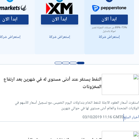
ابدأ الان
ابدأ الان
ابدأ الان
73%- 89% من حسابات التجزئة تخسر
اموالا بالتداول
إستعراض شركة
إستعراض شركة
إستعراض شركة
النفط يستقر عند أدنى مستوى له في شهرين بعد ارتفاع
المخزونات
استقرت أسعار العقود الآجلة للنفط الخام بتداولات اليوم الخميس، مع تسجيل أسعار الأسهم في
الولايات المتحدة والعالم أدنى مستوى لها في حوالي شهرين
أخبار السلع
03/10/2019 11:16 GMT0