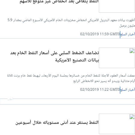
النفط يتعافى بعد انخفاض غير متوقع للأسهم
أظهرت بيانات معهد البترول الأمريكي انخفاض مخزونات الخام الأمريكي الأسبوع الماضي بمقدار 5.9
مليون برميل
أخبار السلع
02/10/2019 11:59 GMT0
تضاعف الضغط السلبي على أسعار النفط الخام بعد
بيانات التصنيع الأمريكية
عمقت أسعار العقود الآجلة للنفط الخام من خسائرها بجلسة اليوم الأربعاء، ليهبط نفط خام برنت ثلاثة
أيام متتالية ويبدو أنه يسير نحو الانخفاض الرابع
أخبار السلع
02/10/2019 11:22 GMT0
أعلان
النفط يستقر عند أدنى مستوياته خلال أسبوعين