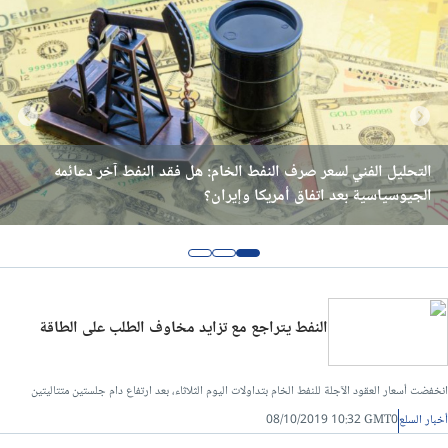
التحليل الفني لسعر صرف النفط الخام: هل فقد النفط آخر دعائمه
اخبار النفط اليوم: هل تواصل أسعار النفط اليوم خسائرها بعد تهدئة
اخبار النفط اليوم: أين تتجه أسعار النفط بعد تطورات إيران؟
إيران وإسرائيل؟
الجيوسياسية بعد اتفاق أمريكا وإيران؟
النفط يتراجع مع تزايد مخاوف الطلب على الطاقة
انخفضت أسعار العقود الآجلة للنفط الخام بتداولات اليوم الثلاثاء، بعد ارتفاع دام جلستين متتاليتين
أخبار السلع
08/10/2019 10:32 GMT0