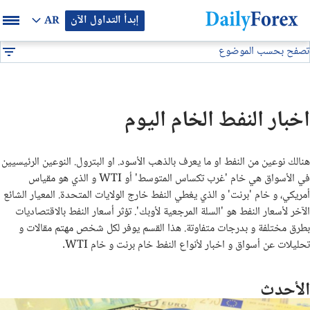
إبدأ التداول الآن
AR
تصفح بحسب الموضوع
بيان إعلاني
أخبار السلع
اخبار النفط
DF
أخبار الذهب
اخبار النفط الخام اليوم
اخبار النفط
هنالك نوعين من النفط او ما يعرف بالذهب الأسود. او البترول. النوعين الرئيسيين
في الأسواق هي خام 'غرب تكساس المتوسط' أو WTI و الذي هو مقياس
أمريكي، و خام 'برنت' و الذي يغطي النفط خارج الولايات المتحدة. المعيار الشائع
الآخر لأسعار النفط هو 'السلة المرجعية لأوبك'. تؤثر أسعار النفط بالاقتصاديات
بطرق مختلفة و بدرجات متفاوتة. هذا القسم يوفر لكل شخص مهتم مقالات و
تحليلات عن أسواق و اخبار لأنواع النفط خام برنت و خام WTI.
الأحدث