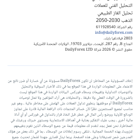
التحليل الفني للعملات
تحليل الغاز الطبيعي
الذهب 2030-2050
رقم الشركة: 611928540
info@dailyforex.com
2803 فيلادلفيا بايك،
الجناح B، رقم 287، كليمنت، ديلاوير 19703، الولايات المتحدة الأمريكية
حقوق النشر © 2026 شركة DailyForex LTD
إخلاء المسؤولية عن المخاطر: لن تكون DailyForex مسؤولة عن أي خسارة أو ضرر ناتج عن
الاعتماد على المعلومات الواردة في هذا الموقع بما في ذلك الأخبار السوقية والتحليل
والتوصيات التداولية وتقييمات وسطاء فوركس. البيانات الواردة في هذا الموقع ليست
بالضرورة في الوقت الفعلي ولا دقيقة ، والتحليلات هي آراء المؤلفين ولا تمثل توصيات
DailyForex أو موظفيها. ينطوي تداول العملات على الهامش على مخاطر عالية ، وهو غير
مناسب لجميع المستثمرين. نظرًا لأن خسائر المنتجات ذات الرافعة المالية قادرة على تجاوز
الودائع الأولية ووضع رأس المال في خطر. قبل اتخاذ قرار بالتداول في فوركس أو أي أداة
مالية أخرى ، يجب عليك التفكير بعناية في أهدافك الاستثمارية ومستوى خبرتك ورغبتك في
المخاطرة. نحن نعمل بجد لنقدم لك معلومات قيمة عن جميع الوسطاء الذين نقوم بتقييمهم.
لتزويدك بهذه الخدمة المجانية ، نتلقى رسوم إعلانات من الوسطاء ، بما في ذلك بعض من هؤلاء
المدرجين ضمن تصنيفاتنا وعلى هذه الصفحة. بينما نبذل قصارى جهدنا لضمان تحديث جميع