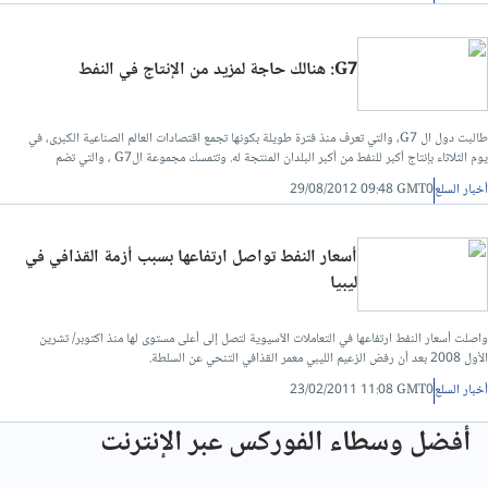
G7: هنالك حاجة لمزيد من الإنتاج في النفط
طالبت دول ال G7، والتي تعرف منذ فترة طويلة بكونها تجمع اقتصادات العالم الصناعية الكبرى، في
يوم الثلاثاء بإنتاج أكبر للنفط من أكبر البلدان المنتجة له. وتتمسك مجموعة الG7 ، والتي تضم
الولايات المتحدة, كندا, المملكة المتحدة, فرنسا, ألمانيا وإيطاليا، بمطلبها على زيادة الطلب على النفط
أخبار السلع
29/08/2012 09:48 GMT0
وارتفاع الأسعار بشكل مستمر.
أسعار النفط تواصل ارتفاعها بسبب أزمة القذافي في
ليبيا
واصلت أسعار النفط ارتفاعها في التعاملات الآسيوية لتصل إلى أعلى مستوى لها منذ اكتوبر/ تشرين
الأول 2008 بعد أن رفض الزعيم الليبي معمر القذافي التنحي عن السلطة.
أخبار السلع
23/02/2011 11:08 GMT0
أفضل وسطاء الفوركس عبر الإنترنت