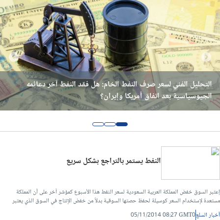
التحليل الفني لسعر صرف النفط الخام: هل فقد النفط آخر دعائمه
اخبار النفط اليوم: هل تواصل أسعار النفط اليوم خسائرها بعد تهدئة
اخبار النفط اليوم: أين تتجه أسعار النفط بعد تطورات إيران؟
إيران وإسرائيل؟
الجيوسياسية بعد اتفاق أمريكا وإيران؟
النفط يستمر بالتراجع بشكل سريع
إعتبر السوق خفض المملكة العربية السعودية لسعر النفط هذا الأسبوع كمؤشر آخر على أن المملكة
مستعدة لإستخدام السعر كوسيلة لحفظ حصتها السوقية بدلاً من خفض الإنتاج في السوق الذي يعتبر
الآن فائض من حيث التوريد.
أخبار السلع
05/11/2014 08:27 GMT0