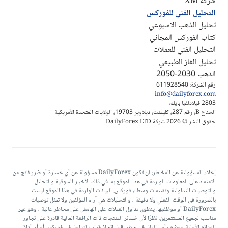
شركة XM
التحليل الفني للفوركس
تحليل الذهب الاسبوعي
كتاب الفوركس المجاني
التحليل الفني للعملات
تحليل الغاز الطبيعي
الذهب 2030-2050
رقم الشركة: 611928540
info@dailyforex.com
2803 فيلادلفيا بايك،
الجناح B، رقم 287، كليمنت، ديلاوير 19703، الولايات المتحدة الأمريكية
حقوق النشر © 2026 شركة DailyForex LTD
إخلاء المسؤولية عن المخاطر: لن تكون DailyForex مسؤولة عن أي خسارة أو ضرر ناتج عن
الاعتماد على المعلومات الواردة في هذا الموقع بما في ذلك الأخبار السوقية والتحليل
والتوصيات التداولية وتقييمات وسطاء فوركس. البيانات الواردة في هذا الموقع ليست
بالضرورة في الوقت الفعلي ولا دقيقة ، والتحليلات هي آراء المؤلفين ولا تمثل توصيات
DailyForex أو موظفيها. ينطوي تداول العملات على الهامش على مخاطر عالية ، وهو غير
مناسب لجميع المستثمرين. نظرًا لأن خسائر المنتجات ذات الرافعة المالية قادرة على تجاوز
الودائع الأولية ووضع رأس المال في خطر. قبل اتخاذ قرار بالتداول في فوركس أو أي أداة