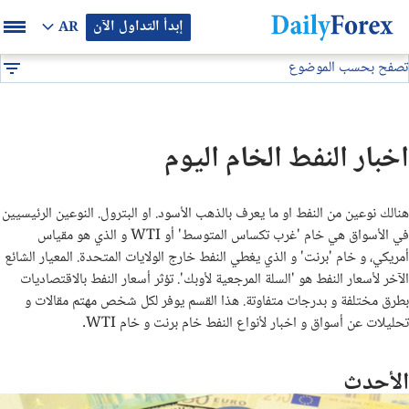
إبدأ التداول الآن
AR
تصفح بحسب الموضوع
بيان إعلاني
أخبار السلع
اخبار النفط
DF
أخبار الذهب
اخبار النفط الخام اليوم
اخبار النفط
هنالك نوعين من النفط او ما يعرف بالذهب الأسود. او البترول. النوعين الرئيسيين
في الأسواق هي خام 'غرب تكساس المتوسط' أو WTI و الذي هو مقياس
أمريكي، و خام 'برنت' و الذي يغطي النفط خارج الولايات المتحدة. المعيار الشائع
الآخر لأسعار النفط هو 'السلة المرجعية لأوبك'. تؤثر أسعار النفط بالاقتصاديات
بطرق مختلفة و بدرجات متفاوتة. هذا القسم يوفر لكل شخص مهتم مقالات و
تحليلات عن أسواق و اخبار لأنواع النفط خام برنت و خام WTI.
الأحدث