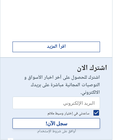
ابدأ الان
8
يخسر 89٪ من مستثمري التجزئة أموالهم.
إستعراض شركة
ابدأ الان
9
إستعراض شركة
اقرأ المزيد
اشترك الان
رأس مالك في خطر
10
إستعراض شركة
اشترك للحصول على آخر اخبار الأسواق و
التوصيات المجانية مباشرة على بريدك
الالكتروني.
ساعدني في إختيار وسيط ملائم
سجل الآن!
أوافق على شروط الإستخدام.
أعلان