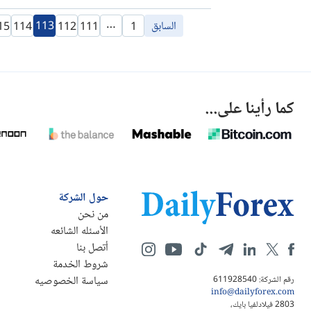
…
السابق
113
15
114
112
111
1
كما رأينا على...
حول الشركة
من نحن
الأسئله الشائعه
أتصل بنا
شروط الخدمة
سياسة الخصوصيه
رقم الشركة: 611928540
info@dailyforex.com
2803 فيلادلفيا بايك،