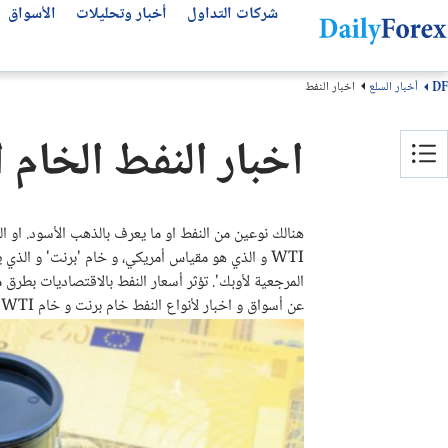
شركات التداول
أخبار وتحليلات
الأسواق
أخبار السلع
اخبار النفط
DF
التحليلات الفنية
عن ديلي فوركس
تحليل الأسهم العالمية
أفضل شركات التداول
مقالات مهمة للمتداول العربي
اخبار النفط الخام ا
من نحن
التحليل الفني
سوق الأسهم اليوم
انواع شركات التداول
أفضل قنوات التلجرام
سهم لوسيد LCID
كيف نكسب المال
كتب تداول مجانية
أفضل شركات الفوركس
توقعات الفوركس الأسبوعية
لماذا تثق بنا؟
توقعات الذهب
منصات التداول
سهم مصرف الراجحي
هنالك نوعين من النفط او ما يعرف بالذهب الأسود. او 
منهجيتنا
سهم انفيديا NVDA
عملات الفوركس
مقارنة شركات التداول
WTI و الذي هو مقياس أمريكي، و خام 'برنت' و الذي 
سهم تسلا TSLA
سياسة التحرير
بونص الفوركس
المرجعية لأوبك'. تؤثر أسعار النفط بالاقتصاديات بطر
عن أسواق و اخبار لأنواع النفط خام برنت و خام WTI.
اتصل بنا
سهم ارامكو
شركات تداول الذهب
الأسئلة الشائعة
حسابات التداول الإسلامية
الشروط والأحكام