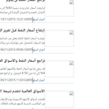
تراجع أسعار النفط لن يدوم
البلدان المصدرة للبترول (أوبك) في مواصلة
أخبار السلع
10/11/2015 12:21 GMT0
ارتفاع أسعار النفط قبل تقرير ا
عوضت أسعار النفط الخام بعض من خسائرها 
فيه السوف للحصول على مؤشرات من بيانات ا
أخبار السلع
06/11/2015 09:06 GMT0
تراجع أسعار النفط والأسواق ال
قد يبقي تراجع أسعار النفط والأسهم العال
4% إلى ما دون 50 $ للبرميل، و تراجع مؤشر MSCI للأسهم في آسيا والمحيط الهادي خارج اليابان بنسبة 0.4%.
أخبار السلع
05/11/2015 11:03 GMT0
الأسواق العالمية تتقدم نتيجة ال
تقدمت أسواق الأسهم الآسيوية يوم الأربعاء
من المكاسب بالنسبة لأسهم شركات الطاقة و 