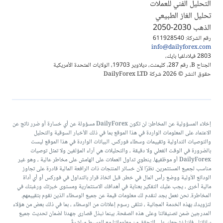
التحليل الفني للعملات
تحليل الغاز الطبيعي
الذهب 2030-2050
رقم الشركة: 611928540
info@dailyforex.com
2803 فيلادلفيا بايك،
الجناح B، رقم 287، كليمنت، ديلاوير 19703، الولايات المتحدة الأمريكية
حقوق النشر © 2026 شركة DailyForex LTD
إخلاء المسؤولية عن المخاطر: لن تكون DailyForex مسؤولة عن أي خسارة أو ضرر ناتج عن
الاعتماد على المعلومات الواردة في هذا الموقع بما في ذلك الأخبار السوقية والتحليل
والتوصيات التداولية وتقييمات وسطاء فوركس. البيانات الواردة في هذا الموقع ليست
بالضرورة في الوقت الفعلي ولا دقيقة ، والتحليلات هي آراء المؤلفين ولا تمثل توصيات
DailyForex أو موظفيها. ينطوي تداول العملات على الهامش على مخاطر عالية ، وهو غير
مناسب لجميع المستثمرين. نظرًا لأن خسائر المنتجات ذات الرافعة المالية قادرة على تجاوز
الودائع الأولية ووضع رأس المال في خطر. قبل اتخاذ قرار بالتداول في فوركس أو أي أداة
مالية أخرى ، يجب عليك التفكير بعناية في أهدافك الاستثمارية ومستوى خبرتك ورغبتك في
المخاطرة. نحن نعمل بجد لنقدم لك معلومات قيمة عن جميع الوسطاء الذين نقوم بتقييمهم.
لتزويدك بهذه الخدمة المجانية ، نتلقى رسوم إعلانات من الوسطاء ، بما في ذلك بعض من هؤلاء
المدرجين ضمن تصنيفاتنا وعلى هذه الصفحة. بينما نبذل قصارى جهدنا لضمان تحديث جميع
بياناتنا ، فإننا نشجعك على التحقق من معلوماتنا مع الوسيط مباشرةً.