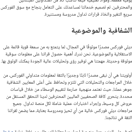
يومية معمقة، ومواد تعليمية قيمة تناسب كلا من المتداولين المبتدئين
والمحترفين. تم تصميم خدماتنا لمساعدتك على التعامل بنجاح مع سوق الفوركس
سريع التغير واتخاذ قرارات تداول مدروسة ومستنيرة.
الشفافية والموضوعية
ديلي فوركس مصدرًا موثوقًا في المجال، لما يتمتع به من سمعة قوية قائمة على
الاستقلالية والموضوعية. نحن ندرك أهمية حصول قرائنا على معلومات سوقية
موثوقة وحديثة. مهمتنا هي توفير رؤى وتحليلات عالية الجودة يمكنك الوثوق بها.
أولويتنا هي أن نبقى مصدرًا ثابتًا وجديرًا بالثقة لمعلومات متداولي الفوركس، من
خلال المراجعات والتحليلات التي تلتزم وتحافظ على أعلى المعايير. الشفافية
جوهر عملنا، حيث نعتمد منهجية صارمة لتقييم الوسطاء من خلال قياسات
محددة. يتحرى كافة الصحفيين الماليين المحترفين لدينا التحقق المستقل من
عروض كل وسيط، وإجراء اختبارات عملية شاملة لكل منصة تداول. جميع
مراجعات ديلي فوركس خالية من أي تحيز ومدروسة بعناية، مما يضمن لقرائنا
الثقة في نتائجنا.