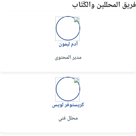
فريق المحللين والكُتّاب
آدم ليمون
مدير المحتوى
كريستوفر لويس
محلل فني